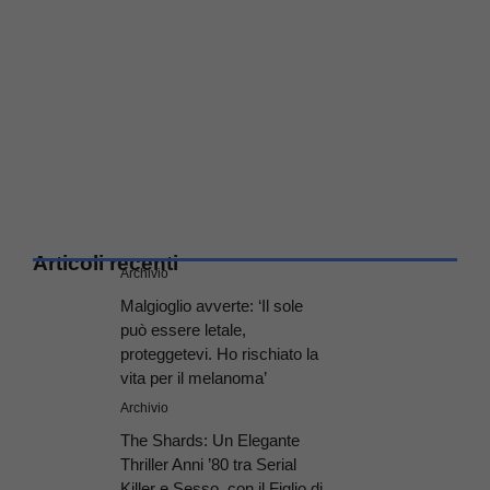
Articoli recenti
Archivio
Malgioglio avverte: ‘Il sole
può essere letale,
proteggetevi. Ho rischiato la
vita per il melanoma’
Archivio
The Shards: Un Elegante
Thriller Anni ’80 tra Serial
Killer e Sesso, con il Figlio di