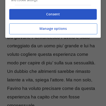
and cookie settings.
presenza notevole. Di recente l’attore
ammise di aver fatto un’esperienza
Consent
omosessuale, non carnale specifica ma ha
Manage options
voluto togliere dei dubbi sulla sua sessualità.
Da giovane Pierfrancesco Favino è stato
corteggiato da un uomo piu’ grande e lui ha
voluto cogliere questa esperienza come
modo per capire di piu’ sulla sua sessualità.
Un dubbio che altrimenti sarebbe rimasto
latente a vita, spiega l’attore. Ma non solo,
Favino ha voluto precisare come da questa
esperienza ha capito che non fosse
omosessuale.