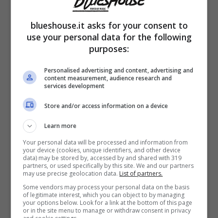
Poche settimane fa l’attore è stata
blueshouse.it asks for your consent to
paparazzato a Formentera durante una
use your personal data for the following
purposes:
vacanza autunnale in compagnia di
Anna
Ferzetti
. L’attrice 40enne e Favino stanno
Personalised advertising and content, advertising and
content measurement, audience research and
insieme da tanti anni, venti per l’esattezza.
services development
Un amore che si rafforza nonostante spesso
Store and/or access information on a device
siano magari distanti per motivi di lavoro,
Learn more
dalla loro unione sono nate due figlie: Greta
Your personal data will be processed and information from
your device (cookies, unique identifiers, and other device
– 17 anni – e Lea nata nel 2012.
data) may be stored by, accessed by and shared with 319
partners, or used specifically by this site. We and our partners
Pierfrancesco Favino ad oggi è uno degli
may use precise geolocation data.
List of partners.
Some vendors may process your personal data on the basis
attori piu’ amati e desiderati per la sua
of legitimate interest, which you can object to by managing
your options below. Look for a link at the bottom of this page
bravura in primis ma anche per la sua
or in the site menu to manage or withdraw consent in privacy