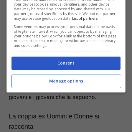
consolidata in dei
ritmi
e delle responsabilità
your device (cookies, unique identifiers, and other device
data) may be stored by, accessed by and shared with 319
diverse. Ora la coppia ex
Uomini e Donne
si
partners, or used specifically by this site. We and our partners
may use precise geolocation data.
List of partners.
sta vivendo proprio questo passaggio che la
Some vendors may process your personal data on the basis
of legitimate interest, which you can object to by managing
stessa
Natalia Paragoni
non vuole né farlo
your options below. Look for a link at the bottom of this page
or in the site menu to manage or withdraw consent in privacy
cadere nel vuoto, né sminuirlo, ma dargli il
and cookie settings.
giusto peso
. Questo accade proprio nei
Consent
social di
Natalia Paragoni
che affronta
questo tema sicuramente come gesto di
Manage options
sfogo
, ma anche per sensibilizzare le
giovani e i giovani che la seguono.
La coppia ex Uomini e Donne si
racconta