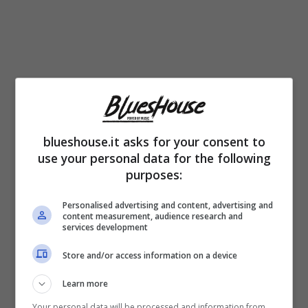
blueshouse.it asks for your consent to
use your personal data for the following
purposes:
Personalised advertising and content, advertising and
Sfide
quotidiane che si concentrano sulla
content measurement, audience research and
services development
crescita del proprio figlio ma che, volente o
Store and/or access information on a device
nolente, possono complicare e mettere in
Learn more
crisi la
coppia
che potrebbe essersi
Your personal data will be processed and information from