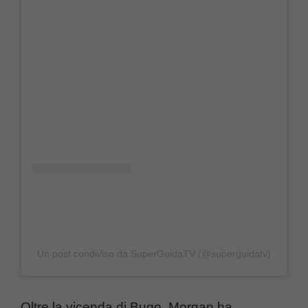
Un post condiviso da SuperGuidaTV (@superguidatv)
Oltre la vicenda di Bugo, Morgan ha