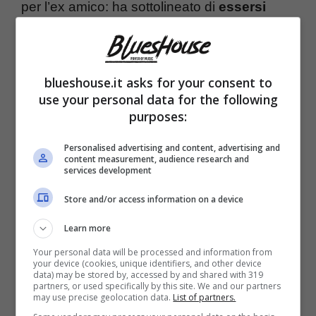
per l’ex amico: ha sottolineato di
essersi
sentito usato,
come un cavallo di troia che
sul palco era stato umiliato anziché essere
blueshouse.it asks for your consent to
ringraziato per aver permesso a Bugo di
use your personal data for the following
essere arrivato fino a Sanremo.
purposes:
Personalised advertising and content, advertising and
content measurement, audience research and
services development
Store and/or access information on a device
Learn more
Your personal data will be processed and information from
your device (cookies, unique identifiers, and other device
data) may be stored by, accessed by and shared with 319
partners, or used specifically by this site. We and our partners
may use precise geolocation data.
List of partners.