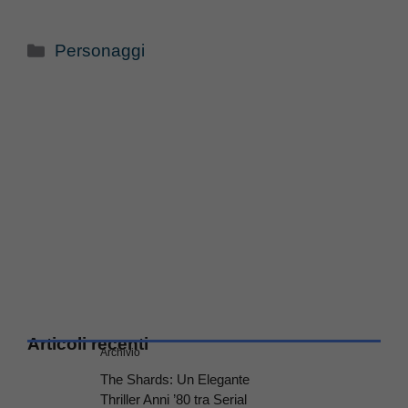
Categorie
Personaggi
Articoli recenti
Archivio
The Shards: Un Elegante
Thriller Anni ’80 tra Serial