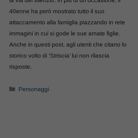
la via del silenzio. In più di un’occasione, il
40enne ha però mostrato tutto il suo
attaccamento alla famiglia piazzando in rete
immagini in cui si gode le sue amate figlie.
Anche in questi post, agli utenti che citano lo
storico volto di ‘Striscia’ lui non rilascia
risposte.
Categorie
Personaggi