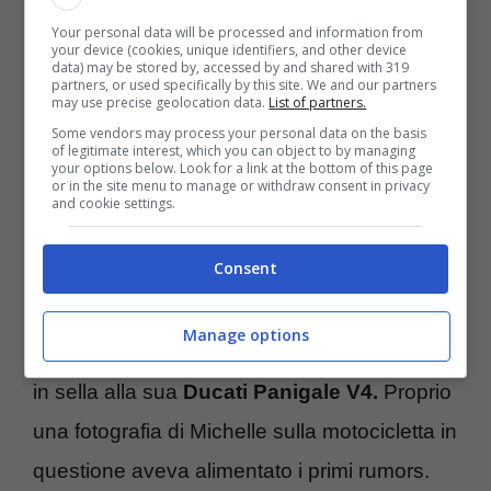
Carollo è un
medico osteopata
molto
Your personal data will be processed and information from
conosciuto tra i vip: nel corso della sua
your device (cookies, unique identifiers, and other device
data) may be stored by, accessed by and shared with 319
carriera, ha avuto come clienti anche
partners, or used specifically by this site. We and our partners
may use precise geolocation data.
List of partners.
personaggi del mondo dello spettacolo come
Some vendors may process your personal data on the basis
of legitimate interest, which you can object to by managing
Belen Rodriguez.
your options below. Look for a link at the bottom of this page
or in the site menu to manage or withdraw consent in privacy
and cookie settings.
Il medico esercita la sua professione in studi
Consent
che possiede nelle principali città italiane
come Roma, Milano e Napoli. Sui suoi profili
Manage options
social, il romano posta spesso scatti in cui è
in sella alla sua
Ducati Panigale V4.
Proprio
una fotografia di Michelle sulla motocicletta in
questione aveva alimentato i primi rumors.