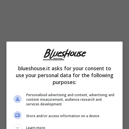
blueshouse.it asks for your consent to
use your personal data for the following
Alcuni fotografi hanno pizzicato Michelle ed
purposes:
Alessandro in atteggiamenti intimi: i baci tra i
Personalised advertising and content, advertising and
due sono finiti sulle copertine di alcuni tra i
content measurement, audience research and
services development
settimanali più letti dagli italiani. Ma chi è il
Store and/or access information on a device
nuovo amore della conduttrice? Alessandro
Learn more