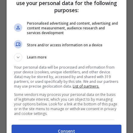
use your personal data for the following
quando ho fatto questo film avevo un
purposes:
gravissimo problema di salute e da 48 ore
Personalised advertising and content, advertising and
so che non ce l’ho più
”.
Così
Max Giusti
ha
content measurement, audience research and
services development
annunciato la sua rinascita, il suo momento
Store and/or access information on a device
di gioia dopo un periodo di preoccupazione
che ha tenuto tutto per sé. L’attore ha
Learn more
Your personal data will be processed and information from
spiegato di non aver parlato con nessuno
your device (cookies, unique identifiers, and other device
data) may be stored by, accessed by and shared with 319
della sua malattia e anche i suoi agenti erano
partners, or used specifically by this site. We and our partners
may use precise geolocation data.
List of partners.
all’oscuro di tutto.
Some vendors may process your personal data on the basis
of legitimate interest, which you can object to by managing
your options below. Look for a link at the bottom of this page
“In un’epoca in cui si condivide tutto io
ho
or in the site menu to manage or withdraw consent in privacy
and cookie settings.
voluto tenere questo problema per me,
e
non è stato facile, per un anno e mezzo”.
Un
Consent