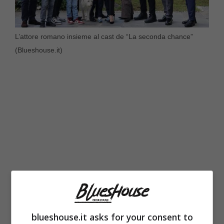
L’attore romano insieme al cast de “La seconda chance”
(Blueshouse.it)
“Voglio dire per la prima volta una cosa:
blueshouse.it asks for your consent to