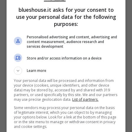
blueshouse.it asks for your consent to
use your personal data for the following
purposes:
Personalised advertising and content, advertising and
content measurement, audience research and
services development
Store and/or access information on a device
Learn more
Your personal data will be processed and information from
your device (cookies, unique identifiers, and other device
data) may be stored by, accessed by and shared with 319
partners, or used specifically by this site. We and our partners
may use precise geolocation data.
List of partners.
Federica Pellegrini e Matteo Giunta (Blueshouse.it)
Some vendors may process your personal data on the basis
of legitimate interest, which you can object to by managing
your options below. Look for a link at the bottom of this page
or in the site menu to manage or withdraw consent in privacy
La carriera sportiva di Federica Pellegrini,
and cookie settings.