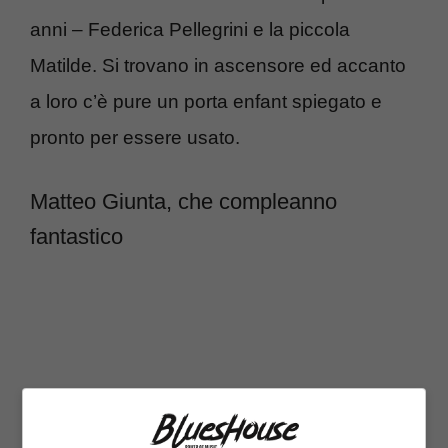
anni – Federica Pellegrini e la piccola
Matilde. Si trovano in ascensore ed accanto
a loro c’è pure un porta enfant spiegato e
pronto per essere usato.
Matteo Giunta, che compleanno
fantastico