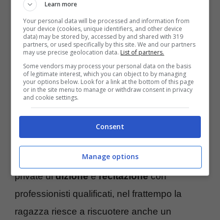
Learn more
Your personal data will be processed and information from
your device (cookies, unique identifiers, and other device
data) may be stored by, accessed by and shared with 319
partners, or used specifically by this site. We and our partners
may use precise geolocation data.
List of partners.
Some vendors may process your personal data on the basis
of legitimate interest, which you can object to by managing
your options below. Look for a link at the bottom of this page
Maria Esposito
, classe
2003
è nata a Napoli
or in the site menu to manage or withdraw consent in privacy
and cookie settings.
il
10 novembre
, fin da quando è piccola si
interessa di recitazione e si scrive
Consent
all’
Accademia
di recitazione di Napoli. Oltre
Manage options
all’Accademia frequenta anche lezioni
private di
dizione
e
recitazione
con
professionisti qualificati, nel frattempo la
ragazza riesce a riscuotere anche un