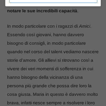
programma, non possiamo fare a meno di
notare le sue incredibili capacità
.
In modo particolare con i ragazzi di
Amici
.
Essendo così giovani, hanno davvero
bisogno di consigli, in modo particolare
quando nel corso del talent vediamo nascere
storie d’amore. Gli allievi si ritrovano così a
vivere dei veri momenti di sofferenza in cui
hanno bisogno della vicinanza di una
persona più grande che possa dire loro la
cosa giusta. Maria in questo è davvero molto
brava, infatti riesce sempre a risolvere i loro