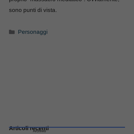
sono punti di vista.
Categorie
Personaggi
Articoli recenti
Archivio