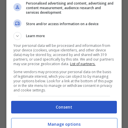
Personalised advertising and content, advertising and
diventare un chirurgo. Poi ho deciso di fare
content measurement, audience research and
services development
giurisprudenza. Psicologa non sarei in grado,
Store and/or access information on a device
ne avrei bisogno io tutti i giorni di uno
Learn more
psicologo! Ascoltare è diverso da risolvere,
Your personal data will be processed and information from
ho imparato ad ascoltare fin da piccola, non
your device (cookies, unique identifiers, and other device
data) may be stored by, accessed by and shared with 319
potevo parlare perché ero l’ultima. Ho
partners, or used specifically by this site. We and our partners
may use precise geolocation data.
List of partners.
imparato così, forse”
ha dichiarato
Maria
di
Some vendors may process your personal data on the basis
of legitimate interest, which you can object to by managing
recente, rispondendo una volta e per tutte
your options below. Look for a link at the bottom of this page
or in the site menu to manage or withdraw consent in privacy
alle curiosità di chi, negli anni, ha sempre
and cookie settings.
visto in lei una sorte di indole da psicologa,
Consent
considerato che la vediamo sempre a
contatto con le persone: in ogni sua
Manage options