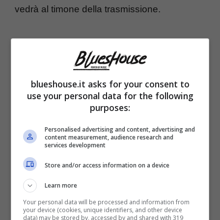
vedrà al timone della trasmissione.
blueshouse.it asks for your consent to
use your personal data for the following
purposes:
Personalised advertising and content, advertising and
content measurement, audience research and
services development
Store and/or access information on a device
Mara Venier
ha fatto sapere che ci saranno
Learn more
dei cambiamenti nel programma della
Your personal data will be processed and information from
domenica, vuole tornare al contenitore con
your device (cookies, unique identifiers, and other device
data) may be stored by, accessed by and shared with 319