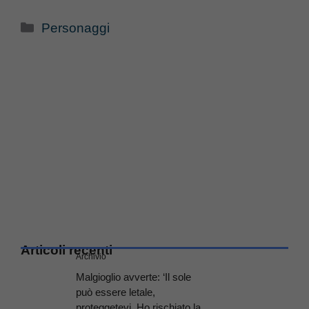
Categorie
Personaggi
Articoli recenti
Archivio
Malgioglio avverte: ‘Il sole
può essere letale,
proteggetevi. Ho rischiato la