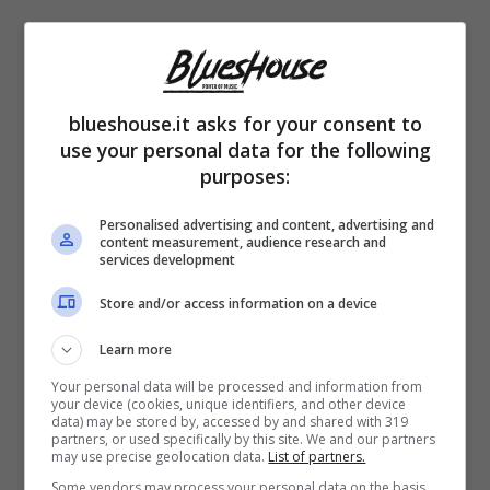
Paola Perego ha dovuto abbandonare il
programma che conduce insieme a
Simona
blueshouse.it asks for your consent to
Ventura
, stiamo parlando di “
Citofonare Rai
use your personal data for the following
purposes:
2
”. Il pubblico, dopo la pubblicità, non ha
visto rientrare la conduttrice instudio e subito
Personalised advertising and content, advertising and
content measurement, audience research and
si è chiesto cosa fosse successo.
services development
Store and/or access information on a device
La Ventura, a quel punto, ha chiarito tutto
Learn more
spiegando: “
Paola non si è sentita bene,
Your personal data will be processed and information from
your device (cookies, unique identifiers, and other device
niente di grave, un male di stagione. È
data) may be stored by, accessed by and shared with 319
partners, or used specifically by this site. We and our partners
dovuta andare a casa
”. I telespettatori sono
may use precise geolocation data.
List of partners.
stati rassicurati dalle parole della
collega
, ma
Some vendors may process your personal data on the basis