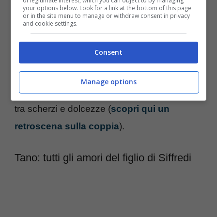
of legitimate interest, which you can object to by managing
accompagnato il fidanzato in Ungheria,
your options below. Look for a link at the bottom of this page
or in the site menu to manage or withdraw consent in privacy
and cookie settings.
per conoscere la famiglia di lui.
Consent
Giorni fa, il duo si era cimentato una gita nel
Bel Paese, spostandosi da Bassano del
Manage options
Grappa a Roma, riprendendosi in macchina
tra scherzi e dolcezze (
scopri qui un
retroscena sulla coppia
).
Tano: tutti gli amori del figlio di Siffredi