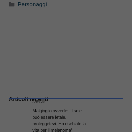
Categorie
Personaggi
Articoli recenti
Archivio
Malgioglio avverte: ‘Il sole
può essere letale,
proteggetevi. Ho rischiato la
vita per il melanoma’