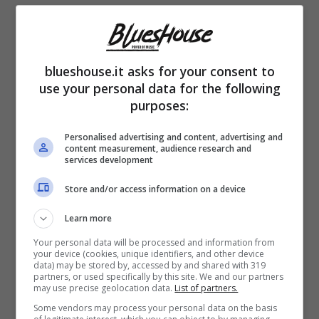
blueshouse.it asks for your consent to
use your personal data for the following
purposes:
Personalised advertising and content, advertising and
content measurement, audience research and
Prima che il figlio di Siffredi tornare a casa, si
services development
sono diffusi alcuni rumurs su una presunta
Store and/or access information on a device
crisi tra Tano e Lucrezia, secondo i quali il
Learn more
loro amore era scemato. Ma in realtà non è
Your personal data will be processed and information from
affatto così e la prova
sono i recenti scatti
your device (cookies, unique identifiers, and other device
data) may be stored by, accessed by and shared with 319
partners, or used specifically by this site. We and our partners
della coppia condivisi sui social
, durante
may use precise geolocation data.
List of partners.
un viaggio in macchina:
la Lando ha
Some vendors may process your personal data on the basis