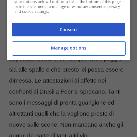
your options below. Look for a link at the bottom of this page
Gori/Drusilla Foer è stata una forma
or in the site menu to manage or withdraw consent in privacy
and cookie settings.
importante di polmonite bilaterale.
Consent
La cosa ha reso necessario un intervento
medico con alcuni giorni di osservazione in
Manage options
ospedale. Sembra comunque che il peggio
sia alle spalle e che presto lei possa essere
dimessa. Le attestazioni di affetto nei
confronti di Drusilla Foer si sprecano. Tanti
sono i messaggi di pronta guarigione ed
altrettanti quelli che la vogliono presto di
nuovo sulle scene. Non mancano anche gli
auguri da parte di tanti altri vip.