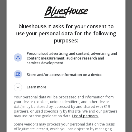
Parliamo di una lei ma in realtà si tratta di un
lui. Tutti quanti però le vogliamo bene
da
quando il suo avatar di Drusilla Foer
ha
blueshouse.it asks for your consent to
use your personal data for the following
preso il sopravvento sotto i riflettori.
È l’attore
purposes:
fiorentino Gianluca Gori
ad interpretarla,
Personalised advertising and content, advertising and
poi ad un certo punto è il personaggio stesso
content measurement, audience research and
services development
ad avere preso il sopravvento.
Store and/or access information on a device
C’è anche tanto di storia ufficiale a monte,
Learn more
una biografia/non biografia che romanza
Your personal data will be processed and information from
your device (cookies, unique identifiers, and other device
le origini di Drusilla Foer
. L’eleganza e la
data) may be stored by, accessed by and shared with 319
partners, or used specifically by this site. We and our partners
raffinatezza che le sono proprie non sempre
may use precise geolocation data.
List of partners.
Some vendors may process your personal data on the basis
si trovano in giro. A colpire Gianluca
of legitimate interest, which you can object to by managing