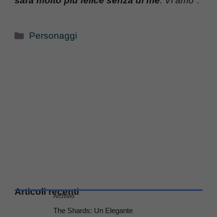
sarà molto più felice senza di me
. Vi amo
“.
Categorie
Personaggi
Articoli recenti
Archivio
The Shards: Un Elegante