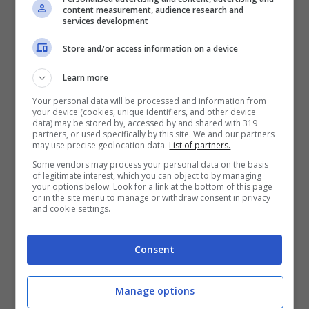
ritrovato morto, un numero che vi suonerà
content measurement, audience research and
services development
familiare dal momento in cui altre icone della
musica sono morte proprio a questa età,
Store and/or access information on a device
come ,imi Hendrix, Jim Morrison, Janis
Learn more
Joplin e Amy Whinehouse, tutti artisti che per
Your personal data will be processed and information from
your device (cookies, unique identifiers, and other device
data) may be stored by, accessed by and shared with 319
questo motivo sono rientrati in quello che è
partners, or used specifically by this site. We and our partners
may use precise geolocation data.
List of partners.
stato poi battezzato il “
Club 27
“.
Some vendors may process your personal data on the basis
of legitimate interest, which you can object to by managing
your options below. Look for a link at the bottom of this page
Comunque sia la sua morte non fu,
or in the site menu to manage or withdraw consent in privacy
and cookie settings.
purtroppo, un colpo di scena, considerato
che solo un mese prima, quando era stato a
Consent
Roma, aveva già fatto un tentativo
Manage options
imbottendosi di roipnol, ma alla fine la cosa