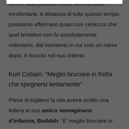
venne fatta passare come un’overdose
involontaria. A distanza di tutto questo tempo,
possiamo affermare quasi con certezza che
quel tentativo non fu assolutamente
volontario, dal momento in cui solo un mese
dopo, è riuscito nel suo intento.
Kurt Cobain: “Meglio bruciare in fretta
che spegnersi lentamente”
Prima di togliersi la vita aveva scritto una
lettera al suo
amico immaginario
d’infanzia, Boddah
: “
E’ meglio bruciare in