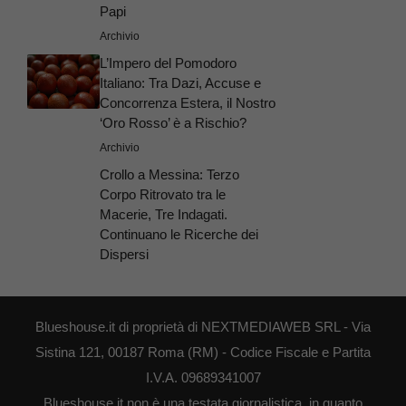
Papi
Archivio
L’Impero del Pomodoro
Italiano: Tra Dazi, Accuse e
Concorrenza Estera, il Nostro
‘Oro Rosso’ è a Rischio?
Archivio
Crollo a Messina: Terzo
Corpo Ritrovato tra le
Macerie, Tre Indagati.
Continuano le Ricerche dei
Dispersi
Blueshouse.it di proprietà di NEXTMEDIAWEB SRL - Via
Sistina 121, 00187 Roma (RM) - Codice Fiscale e Partita
I.V.A. 09689341007
Blueshouse.it non è una testata giornalistica, in quanto