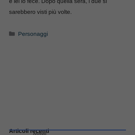
e lei lo fece. Dopo quella sera, i due si
sarebbero visti più volte.
Categorie
Personaggi
Articoli recenti
Archivio