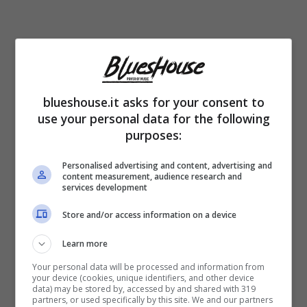
Nel 1972, la Ricciarelli si innamorò del
tenore José Carreras
, una storia d’amore
blueshouse.it asks for your consent to
durata oltre dieci anni, poi naufragata per i
use your personal data for the following
purposes:
presunti
tradimenti
del compagno. Dopo la
fine della storia con Carreras, Katia conobbe
Personalised advertising and content, advertising and
content measurement, audience research and
Pippo Baudo
, con il quale convolò a nozze
services development
nel
1986
. I due si sono incontrati in tv, ma
Store and/or access information on a device
inizialmente fra loro non c’era nulla.
Learn more
Your personal data will be processed and information from
your device (cookies, unique identifiers, and other device
La Ricciarelli ha dichiarato, in un’intervista
data) may be stored by, accessed by and shared with 319
partners, or used specifically by this site. We and our partners
rilasciata alla trasmissione “
I Lunatici”
, che si