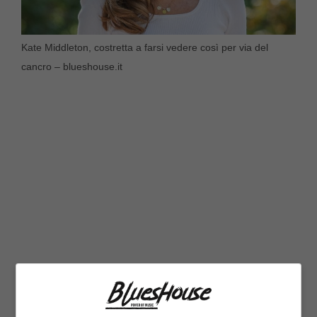
Kate Middleton, costretta a farsi vedere così per via del
cancro – blueshouse.it
Purtroppo sappiamo molto bene che la