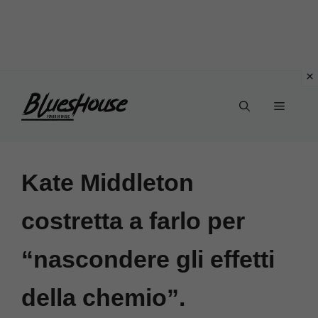
Vai
Menu
al
contenuto
Kate Middleton
costretta a farlo per
“nascondere gli effetti
della chemio”.