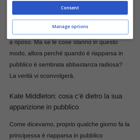
Consent
Insomma, questo è stato un periodo di grossi
cambiamenti per Kate, che tra le altre cose,
Manage options
ha praticamente smesso di lavorare per stare
a riposo. Ma se le cose stanno in questo
modo, allora perché quando è riapparsa in
pubblico è sembrata abbastanza radiosa?
La verità vi sconvolgerà.
Kate Middleton: cosa c’è dietro la sua
apparizione in pubblico
Come dicevamo, proprio qualche giorno fa la
principessa è riapparsa in pubblico