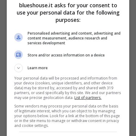
principessa
sta facendo le cure e la
blueshouse.it asks for your consent to
use your personal data for the following
chemioterapia per guarire da questo brutto
purposes:
cancro che la colpito all’improvviso. Ma
Personalised advertising and content, advertising and
sappiamo anche che per i membri della
content measurement, audience research and
services development
famiglia reale non ci sono sconti: i soldi
Store and/or access information on a device
purtroppo non fanno tutto in questo caso,
dunque proprio per questa ragione la
Learn more
principessa deve stare molto attenta,
Your personal data will be processed and information from
your device (cookies, unique identifiers, and other device
data) may be stored by, accessed by and shared with 319
continuare a riposare, e a seguire le direttive
partners, or used specifically by this site. We and our partners
may use precise geolocation data.
List of partners.
dei medici. Infatti
deve seguire anche una
Some vendors may process your personal data on the basis
sorta di dieta ben bilanciata
, evitare
of legitimate interest, which you can object to by managing
your options below. Look for a link at the bottom of this page
or in the site menu to manage or withdraw consent in privacy
determinati cibi che non potrebbero fare altro
and cookie settings.
che peggiorare le sue condizioni di salute.