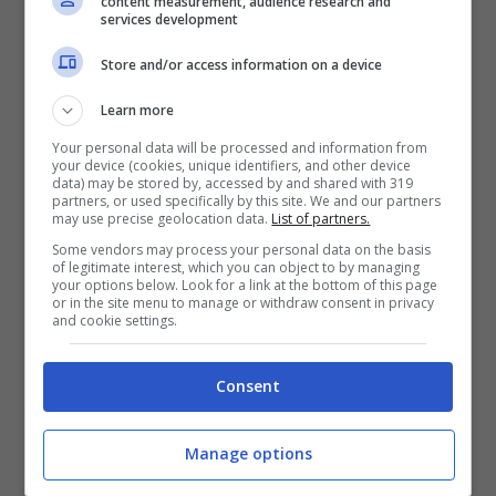
content measurement, audience research and
services development
Piero, Ignazio e Gianluca non hanno
Store and/or access information on a device
neanche trent’anni, il che sembra assurdo
Learn more
perché in tutto questo tempo pare che
Your personal data will be processed and information from
your device (cookies, unique identifiers, and other device
data) may be stored by, accessed by and shared with 319
abbiano vissuto praticamente 10 vite. Infatti
partners, or used specifically by this site. We and our partners
may use precise geolocation data.
List of partners.
sembra difficile da credere che non sia
Some vendors may process your personal data on the basis
passato poi così tanto tempo da quando
of legitimate interest, which you can object to by managing
your options below. Look for a link at the bottom of this page
or in the site menu to manage or withdraw consent in privacy
erano soltanto tre adolescenti che cercavano
and cookie settings.
anche di divertirsi oltre a cantare in tutto il
mondo. Proprio in questi giorni, sta facendo il
Consent
giro del web uno scatto che vede i tre
Manage options
cantanti a torso nudo, probabilmente in