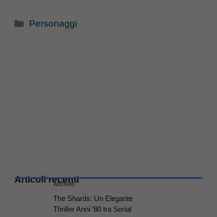
Categorie
Personaggi
Articoli recenti
Archivio
The Shards: Un Elegante
Thriller Anni ’80 tra Serial