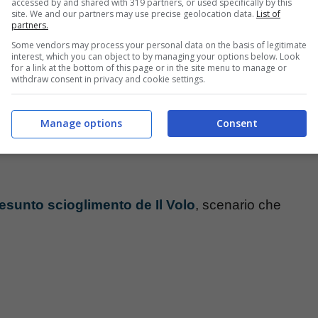
accessed by and shared with 319 partners, or used specifically by this
site. We and our partners may use precise geolocation data.
List of
partners.
Some vendors may process your personal data on the basis of legitimate
interest, which you can object to by managing your options below. Look
for a link at the bottom of this page or in the site menu to manage or
withdraw consent in privacy and cookie settings.
Manage options
Consent
resunto scioglimento de Il Volo
, scenario che