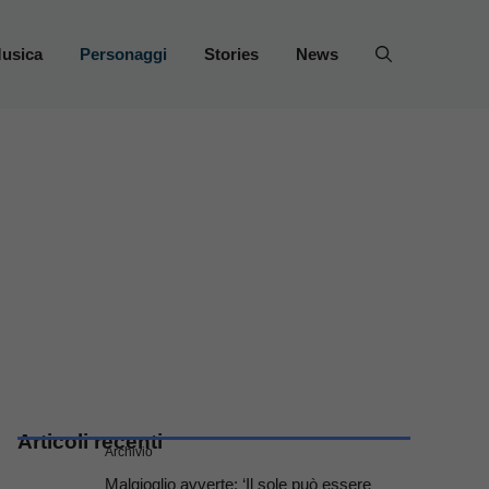
usica
Personaggi
Stories
News
Articoli recenti
Archivio
Malgioglio avverte: ‘Il sole può essere