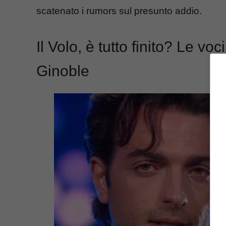
scatenato i rumors sul presunto addio.
Il Volo, è tutto finito? Le vo
Ginoble