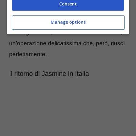
Consent
quest’ultima stata male e nel 2021 fu
sottoposta ad un importante
intervento
Manage options
chirurgico
. All’epoca le fu ricostruita l’aorta,
un’operazione delicatissima che, però, riuscì
perfettamente.
Il ritorno di Jasmine in Italia