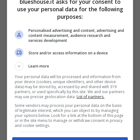
blueshouse.it asks for your consent to
quanto pubblicato è più uno
sfogo
. Da
use your personal data for the following
purposes:
qualche giorno, infatti la modella sta vivendo
nell’angoscia a causa del
ricovero
di sua
Personalised advertising and content, advertising and
content measurement, audience research and
sorella
.
services development
Store and/or access information on a device
Cosa le è successo? Purtroppo, la sorella
Learn more
Jessica non sta bene e in merito ha chiesto
Your personal data will be processed and information from
your device (cookies, unique identifiers, and other device
ai suoi fan di
pregare
per lei dato che in
data) may be stored by, accessed by and shared with 319
partners, or used specifically by this site. We and our partners
questo momento è ricoverata dopo un
may use precise geolocation data.
List of partners.
arresto cardiaco
. La modella si trovava nel
Some vendors may process your personal data on the basis
of legitimate interest, which you can object to by managing
your options below. Look for a link at the bottom of this page
Duke University Hospital
ed era lì perché
or in the site menu to manage or withdraw consent in privacy
and cookie settings.
aspettava aggiornamenti in merito alla salute
della sorella. Purtroppo, precedentemente,