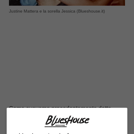
Justine Mattera e la sorella Jessica (Blueshouse.it)
Come avevamo precedentemente detto,
l’attrice ama molto condividere con i followers
attimi di vita gioiosi, ma questa volta, però