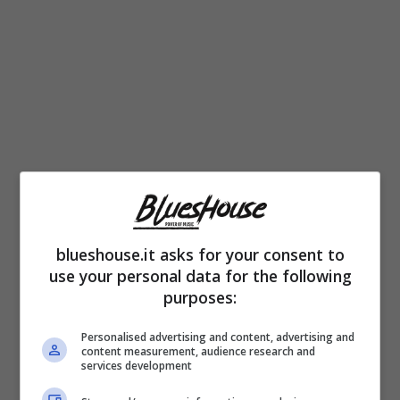
Stregato come tantissimi suoi colleghi
bianchi dalla musica afroamericana, Johnny
Winter partirà dalle sonorità del delta del
blueshouse.it asks for your consent to
use your personal data for the following
Mississippi per dare riuscire poi a sviluppare
purposes:
-nel corso degli anni Settanta che sono
Personalised advertising and content, advertising and
l’apice della carriera- non solo un
proprio
content measurement, audience research and
services development
stile blues
, ma una vera e propria