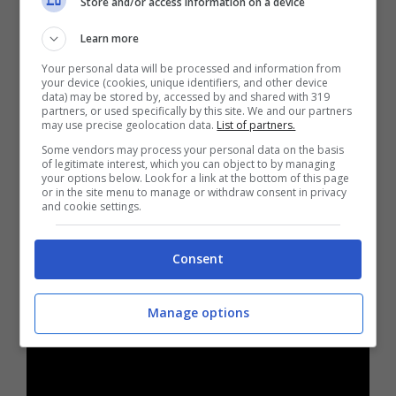
Store and/or access information on a device
tradizione texana
del genere che si poneva
Learn more
in
contrapposizione
al
blues tradizionale
Your personal data will be processed and information from
nato sulle sponde del fiume.
your device (cookies, unique identifiers, and other device
data) may be stored by, accessed by and shared with 319
partners, or used specifically by this site. We and our partners
may use precise geolocation data.
List of partners.
Il blues nato dagli schiavi d’America si fonde
Some vendors may process your personal data on the basis
con Winter ai suoni stridenti
of legitimate interest, which you can object to by managing
your options below. Look for a link at the bottom of this page
dell’amplificazione; un mix tra suoni
or in the site menu to manage or withdraw consent in privacy
and cookie settings.
tradizionali e moderni che segnano tutta la
sua produzione musicale e creano uno stile
Consent
particolarmente evocativo.
Manage options