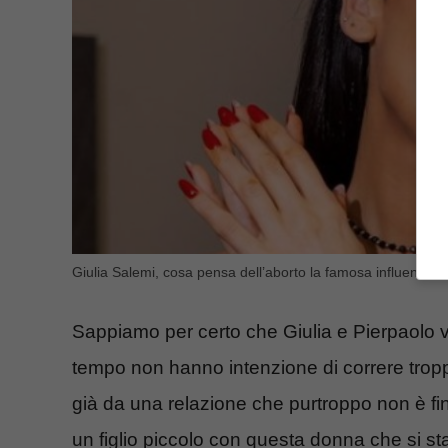
Giulia Salemi, cosa pensa dell’aborto la famosa influencer 
Sappiamo per certo che Giulia e Pierpaolo vo
tempo non hanno intenzione di correre trop
già da una relazione che purtroppo non è fin
un figlio piccolo con questa donna che si st