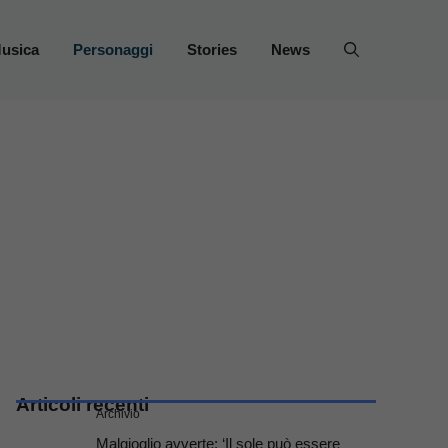
usica
Personaggi
Stories
News
Articoli recenti
Archivio
Malgioglio avverte: ‘Il sole può essere