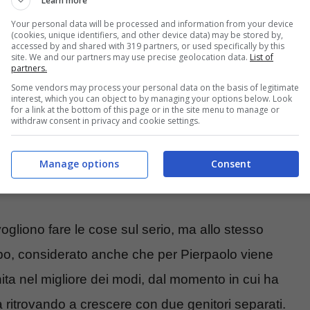
Learn more
Your personal data will be processed and information from your device
(cookies, unique identifiers, and other device data) may be stored by,
accessed by and shared with 319 partners, or used specifically by this
site. We and our partners may use precise geolocation data.
List of
partners.
Some vendors may process your personal data on the basis of legitimate
interest, which you can object to by managing your options below. Look
for a link at the bottom of this page or in the site menu to manage or
withdraw consent in privacy and cookie settings.
Manage options
Consent
– instagram Giulia Salemi – blueshouse.it
gliono fare le cose sul serio, ma allo stesso
po, considerato anche che per Pierpaolo viene
ita nel migliore dei modi, dal momento in cui ha
a ritrovando a crescere con due genitori separati.