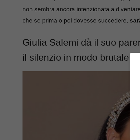
non sembra ancora intenzionata a diventare
che se prima o poi dovesse succedere,
sar
Giulia Salemi dà il suo parer
il silenzio in modo brutale