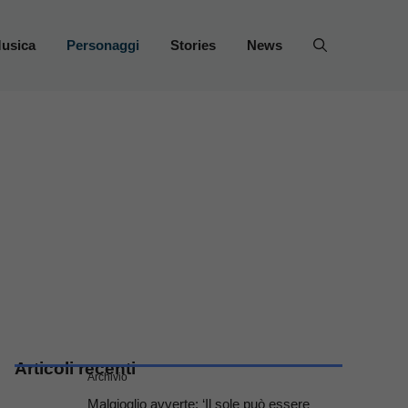
usica
Personaggi
Stories
News
Articoli recenti
Archivio
Malgioglio avverte: ‘Il sole può essere