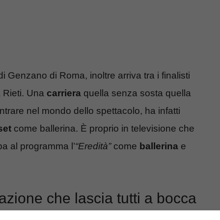
i Genzano di Roma, inoltre arriva tra i finalisti
a Rieti. Una
carriera
quella senza sosta quella
rare nel mondo dello spettacolo, ha infatti
set
come ballerina. È proprio in televisione che
a al programma l’
“Eredità”
come
ballerina
e
razione che lascia tutti a bocca