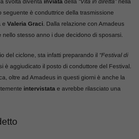
a svolta diventa
inviata
della
“V
ita in diretta”
nella
no seguente è conduttrice della trasmissione
a
e
Valeria Graci
. Dalla relazione con Amadeus
e nello stesso anno i due decidono di sposarsi.
o del ciclone, sta infatti preparando il
“
Festival di
si è aggiudicato il posto di conduttore del Festival.
ca, oltre ad Amadeus in questi giorni è anche la
entemente
intervistata
e avrebbe rilasciato una
detto