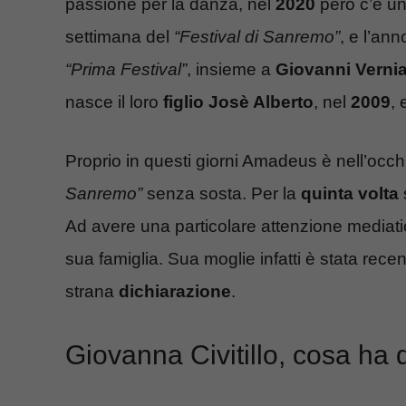
passione per la danza, nel
2020
però c’è un
settimana del
“
Festival di Sanremo”
, e l’an
“Prima Festival”
, insieme a
Giovanni Verni
nasce il loro
figlio
Josè Alberto
, nel
2009
, 
Proprio in questi giorni Amadeus è nell’occhi
Sanremo”
senza sosta. Per la
quinta
volta
Ad avere una particolare attenzione mediati
sua famiglia. Sua moglie infatti è stata rec
strana
dichiarazione
.
Giovanna Civitillo, cosa ha 