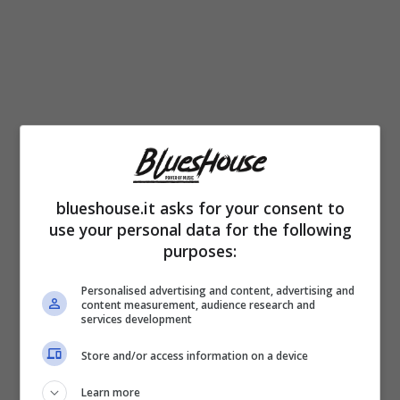
blueshouse.it asks for your consent to
La
Premier
ha scelto il
mutismo.
Certo
use your personal data for the following
purposes:
nessuno probabilmente ha avuto modo di
chiederle qualcosa in merito e, sicuramente,
Personalised advertising and content, advertising and
content measurement, audience research and
Meloni avrà altre preoccupazioni per la
services development
mente tra la protesta dei trattori in politica
Store and/or access information on a device
interna e il sempre più complicato rapporto
Learn more