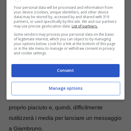
con Israele e il conflitto a Gaza sul versante
Your personal data will be processed and information from
your device (cookies, unique identifiers, and other device
estero.
data) may be stored by, accessed by and shared with 319
partners, or used specifically by this site. We and our partners
may use precise geolocation data.
List of partners.
In realtà, e chi ha studiato comunicazione lo
Some vendors may process your personal data on the basis
of legitimate interest, which you can object to by managing
your options below. Look for a link at the bottom of this page
sa, anche il non rispondere è una forma di
or in the site menu to manage or withdraw consent in privacy
and cookie settings.
comunicazione, ma è molto più probabile
che la Premier abbia detto qualcosa in
Consent
privato all’ex compagno, nel caso. Il clamore
mediatico sulla sua vita privata dopo lo
Manage options
scandalo dei fuori onda di
Striscia
non le è
proprio piaciuto e, quindi, difficilmente
riutilizzerà i media per lanciare un messaggio
a Giambruno.