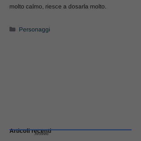
molto calmo, riesce a dosarla molto.
Categorie
Personaggi
Articoli recenti
Archivio