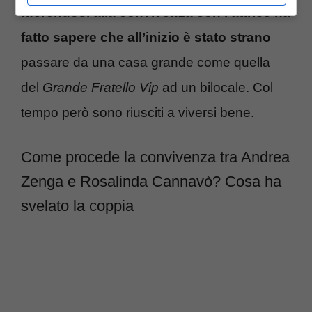
riferendosi alla convivenza con l’attrice ha
fatto sapere che all’inizio è stato strano
passare da una casa grande come quella
del
Grande Fratello Vip
ad un bilocale. Col
tempo però sono riusciti a viversi bene.
Come procede la convivenza tra Andrea
Zenga e Rosalinda Cannavò? Cosa ha
svelato la coppia