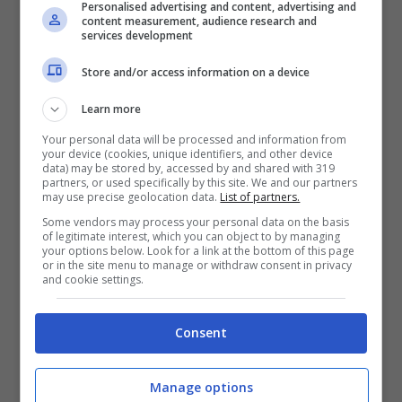
Milano e da quel momento non si sono più
Personalised advertising and content, advertising and
content measurement, audience research and
separati, la loro storia d’amore procede a
services development
gonfie vele.
Store and/or access information on a device
Learn more
L’ex gieffino è impegnato con molte
Your personal data will be processed and information from
your device (cookies, unique identifiers, and other device
collaborazioni da quando è uscito dalla casa
data) may be stored by, accessed by and shared with 319
partners, or used specifically by this site. We and our partners
più spiata d’Italia, ricopre anche i panni di
may use precise geolocation data.
List of partners.
opinionista sportivo su
Sportitalia.
Di recente
Some vendors may process your personal data on the basis
of legitimate interest, which you can object to by managing
your options below. Look for a link at the bottom of this page
sia lui che la compagna sono stati ospiti di
or in the site menu to manage or withdraw consent in privacy
and cookie settings.
Andrea Dianetti e Annie Mazzola al
GF Party,
format in onda su Mediaset Infinity. Entrambi
Consent
si sono lasciati sfuggire interessanti
rivelazioni in merito alla loro relazione. Zenga
Manage options