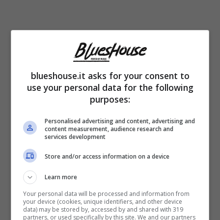
Stando alle ultime indiscrezioni
Chiara
Ferragni
si starebbe già muovendo per
blueshouse.it asks for your consent to
riorganizzare la sua vita
senza il marito
use your personal data for the following
purposes:
pensando al bene dei suoi figli. L’influencer
avrebbe già fatto un primissimo passo dopo
Personalised advertising and content, advertising and
content measurement, audience research and
services development
la cacciata di casa di Fedez. Si sarebbe
rivolta ad un
celebre avvocato divorzista
Store and/or access information on a device
per capire come muoversi sull’affido di Leone
Learn more
e Vittoria.
Your personal data will be processed and information from
your device (cookies, unique identifiers, and other device
data) may be stored by, accessed by and shared with 319
partners, or used specifically by this site. We and our partners