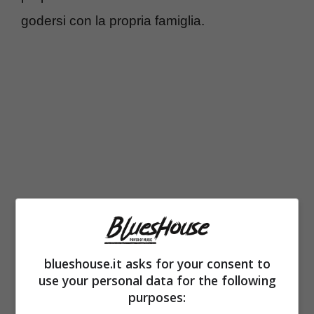
godersi con la propria famiglia.
In fondo Chiara Ferragni e Fedez non stanno
blueshouse.it asks for your consent to
facendo del male a nessuno: hanno sempre
use your personal data for the following
purposes:
mostrato il loro altruismo con la
beneficenza