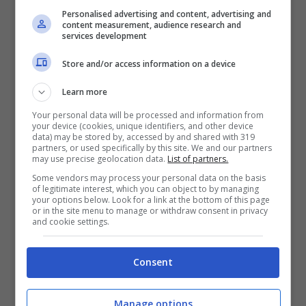
e aiutando il prossimo soprattutto in epoca
Personalised advertising and content, advertising and
content measurement, audience research and
services development
Covid; hanno costruito il loro impero
economico con dedizione e impegno; hanno
Store and/or access information on a device
affrontato i momenti più difficili come la
Learn more
malattia
di Fedez per cui i soldi non
Your personal data will be processed and information from
your device (cookies, unique identifiers, and other device
alleviano il dolore e se ora vogliono godersi i
data) may be stored by, accessed by and shared with 319
partners, or used specifically by this site. We and our partners
may use precise geolocation data.
List of partners.
frutti del successo con due case all’altezza
Some vendors may process your personal data on the basis
del loro conto in banca, non possiamo
of legitimate interest, which you can object to by managing
your options below. Look for a link at the bottom of this page
recriminare nulla.
or in the site menu to manage or withdraw consent in privacy
and cookie settings.
Villa Matilda: un sogno a occhi aperti
Consent
Manage options