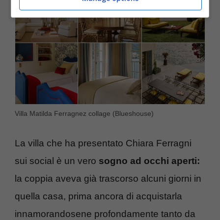
Villa Matilda Ferragnez collage (Blueshouse)
La villa che ha presentato Chiara Ferragni
sui social è un vero
sogno ad occhi aperti:
la coppia aveva già trascorso alcuni giorni in
quella casa, prima ancora di acquistarla
innamorandosene profondamente tanto da