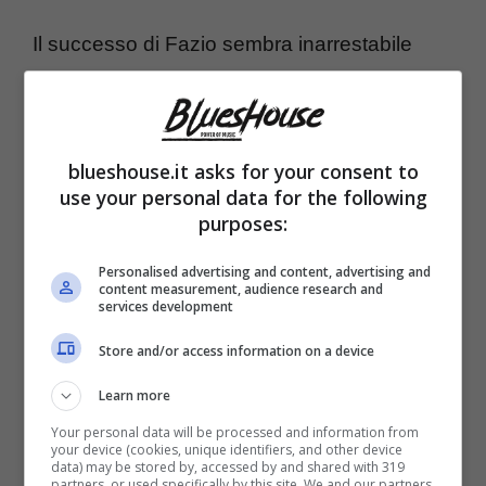
Il successo di Fazio sembra inarrestabile
anche se ora sia passato ad un’emittente
“più piccola”. Per lui poco importa, i risultati lo
premiamo e per domenica è pronto a
blueshouse.it asks for your consent to
use your personal data for the following
lanciare un altro asso nella manica. Tra gli
purposes:
ospiti di “Che Tempo Che Fa” ci sarà
Beppe
Personalised advertising and content, advertising and
Grillo
, lui che manca dagli schermi dal 2014,
content measurement, audience research and
services development
quando arrivò negli studi di “Porta a Porta” di
Store and/or access information on a device
Bruno Vespa.
Learn more
Ed il grande riscontro del pubblico ha fatto
Your personal data will be processed and information from
your device (cookies, unique identifiers, and other device
scattare la proposta di Fiorello di un possibile
data) may be stored by, accessed by and shared with 319
partners, or used specifically by this site. We and our partners