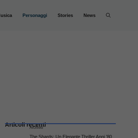
usica
Personaggi
Stories
News
Articoli recenti
Archivio
The Shards: Un Elegante Thriller Anni ’80