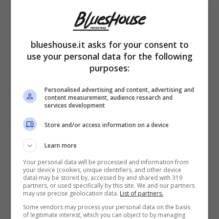
Emily
blueshouse.it asks for your consent to
Ratajkowski
use your personal data for the following
purposes:
senza niente
addosso è
Personalised advertising and content, advertising and
content measurement, audience research and
bellissima
services development
Store and/or access information on a device
Learn more
Your personal data will be processed and information from
your device (cookies, unique identifiers, and other device
data) may be stored by, accessed by and shared with 319
partners, or used specifically by this site. We and our partners
may use precise geolocation data.
List of partners.
Some vendors may process your personal data on the basis
of legitimate interest, which you can object to by managing