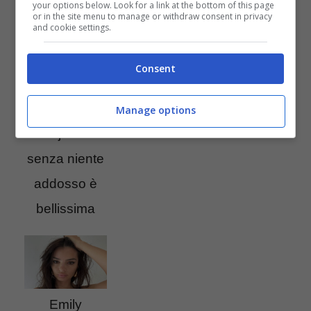
your options below. Look for a link at the bottom of this page
or in the site menu to manage or withdraw consent in privacy
and cookie settings.
Consent
Emily
Manage options
Ratajkowski
senza niente
addosso è
bellissima
Emily