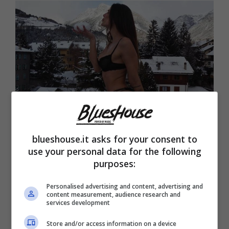
blueshouse.it asks for your consent to
Dayane Mello (Blueshouse.it)
use your personal data for the following
purposes:
E quanto vediamo è del tutto agli antipodi
Personalised advertising and content, advertising and
rispetto a quella che è stata la vita di Dayane
content measurement, audience research and
services development
prima che lei diventasse famosa. A
novembre lei aveva presentato la sua
Store and/or access information on a device