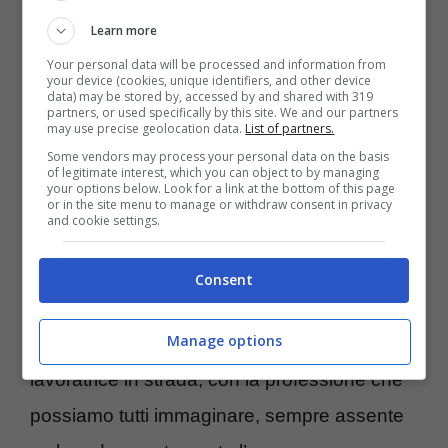
autobiografia ufficiale dal titolo emblematico:
Learn more
“La ragazza che dormiva sempre con la
Your personal data will be processed and information from
your device (cookies, unique identifiers, and other device
data) may be stored by, accessed by and shared with 319
luce accesa”
, per delle parole adatte a
partners, or used specifically by this site. We and our partners
may use precise geolocation data.
List of partners.
trasmettere la paura e la tristezza che
Some vendors may process your personal data on the basis
scandivano le sue giornate da bambina e da
of legitimate interest, which you can object to by managing
your options below. Look for a link at the bottom of this page
or in the site menu to manage or withdraw consent in privacy
ragazzina.
and cookie settings.
A “Verissimo” da Silvia Toffanin (che pure
Consent
ha fatto delle rilevazioni importanti)
lei
Manage options
aveva svelato di come avesse una madre
lavoratrice in strada, con la professione che
possiamo tutti immaginare, sempre assente