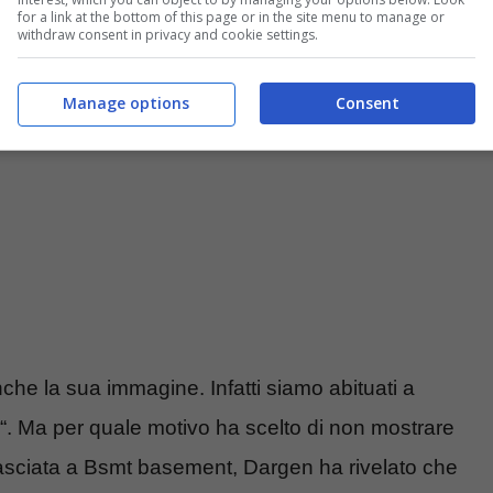
for a link at the bottom of this page or in the site menu to manage or
i – instagram Dargen D’Amico – blueshouse.it
withdraw consent in privacy and cookie settings.
Manage options
Consent
he la sua immagine. Infatti siamo abituati a
“. Ma per quale motivo ha scelto di non mostrare
rilasciata a Bsmt basement, Dargen ha rivelato che