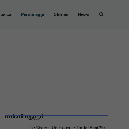
usica
Personaggi
Stories
News
Articoli recenti
Archivio
The Shards: Un Elegante Thriller Anni ’80