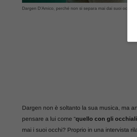
Dargen D’Amico, perché non si separa mai dai suoi occhial
Dargen non è soltanto la sua musica, ma anc
pensare a lui come “
quello con gli occhiali
mai i suoi occhi? Proprio in una intervista 