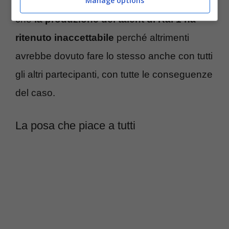
capitolo in merito agli artisti da imitare. Cosa
Manage options
che
la produzione del talent di Rai 1 ha
ritenuto inaccettabile
perché altrimenti
avrebbe dovuto fare lo stesso anche con tutti
gli altri partecipanti, con tutte le conseguenze
del caso.
La posa che piace a tutti