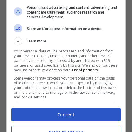
verità. Nella scorsa primavera Cristina
ha
Personalised advertising and content, advertising and
content measurement, audience research and
services development
partecipato anche a “L’Isola dei Famosi”
edizione 2023
, in cui si è classificata sesta
Store and/or access information on a device
arrivando fino in fondo al reality e vivendo
Learn more
tutti e 64 i giorni previsti in Honduras.
Your personal data will be processed and information from
your device (cookies, unique identifiers, and other device
data) may be stored by, accessed by and shared with 319
partners, or used specifically by this site. We and our partners
A settembre la siciliana avrebbe dovuto fare
may use precise geolocation data.
List of partners.
Some vendors may process your personal data on the basis
parte del cast
della nuova edizione di “Tale
of legitimate interest, which you can object to by managing
your options below. Look for a link at the bottom of this page
e Quale Show”
, ma le trattative non sono
or in the site menu to manage or withdraw consent in privacy
and cookie settings.
andate a buon fine. Ed a spiegare il motivo ci
ha pensato Carlo Conti, il quale ha svelato
Consent
che la Scuccia avrebbe voluto avere voce in