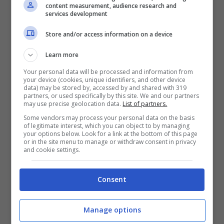
content measurement, audience research and
services development
Store and/or access information on a device
Learn more
Tanti i viaggi all’estero
, per arricchire la
Your personal data will be processed and information from
programmazione Rai. Tra l’altro, proprio
your device (cookies, unique identifiers, and other device
data) may be stored by, accessed by and shared with 319
partners, or used specifically by this site. We and our partners
durante questi viaggi, il divulgatore ha trovato
may use precise geolocation data.
List of partners.
anche il tempo di
scrivere un libro, “Storie
Some vendors may process your personal data on the basis
of legitimate interest, which you can object to by managing
d’Italia”
, nel quale racconta storie e spaccati
your options below. Look for a link at the bottom of this page
or in the site menu to manage or withdraw consent in privacy
and cookie settings.
di vita del nostro Paese. È rimasto all’estero
per parecchio tempo, viaggiando da una
Consent
parte all’altra del Globo.
Manage options
Il
suo profilo Instagram è molto seguito
,