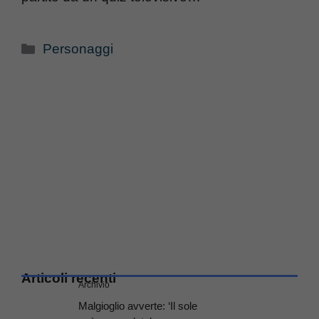
Categorie
Personaggi
Articoli recenti
Archivio
Malgioglio avverte: ‘Il sole