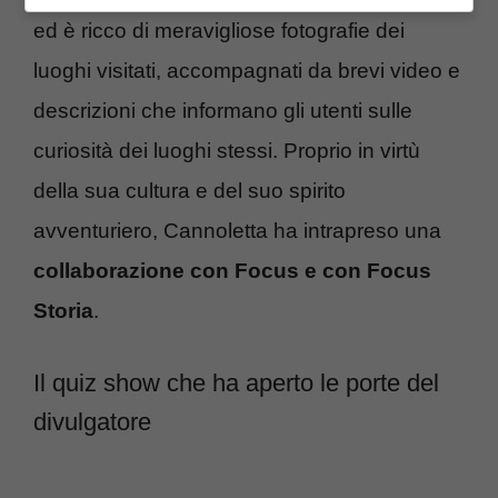
ed è ricco di meravigliose fotografie dei
luoghi visitati, accompagnati da brevi video e
descrizioni che informano gli utenti sulle
curiosità dei luoghi stessi. Proprio in virtù
della sua cultura e del suo spirito
avventuriero, Cannoletta ha intrapreso una
collaborazione con Focus e con Focus
Storia
.
Il quiz show che ha aperto le porte del
divulgatore