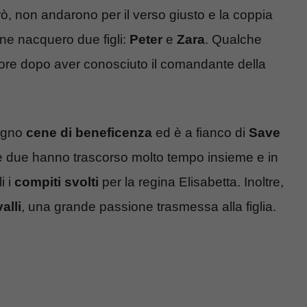
rò, non andarono per il verso giusto e la coppia
one nacquero due figli:
Peter
e
Zara
. Qualche
ore dopo aver conosciuto il comandante della
pegno
cene di beneficenza
ed è a fianco di
Save
 le due hanno trascorso molto tempo insieme e in
i i
compiti svolti
per la regina Elisabetta. Inoltre,
alli
, una grande passione trasmessa alla figlia.