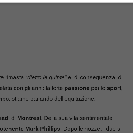
e rimasta “
dietro le quinte
” e, di conseguenza, di
ata con gli anni: la forte
passione
per lo
sport
,
empo, stiamo parlando dell’equitazione.
iadi
di
Montreal
. Della sua vita sentimentale
otenente Mark Phillips.
Dopo le nozze, i due si