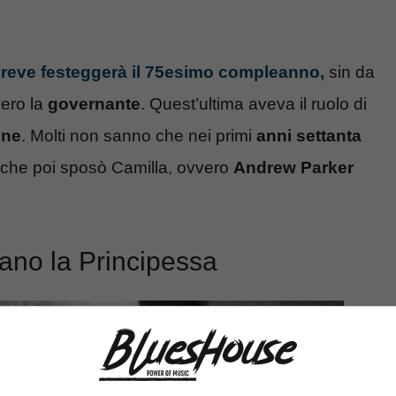
 breve festeggerà il 75esimo compleanno,
sin da
vero la
governante
. Quest’ultima aveva il ruolo di
one
. Molti non sanno che nei primi
anni settanta
che poi sposò Camilla, ovvero
Andrew Parker
dano la Principessa