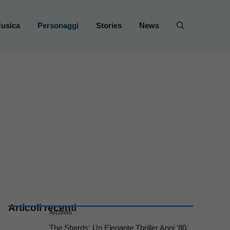
usica
Personaggi
Stories
News
Articoli recenti
Archivio
The Shards: Un Elegante Thriller Anni ’80