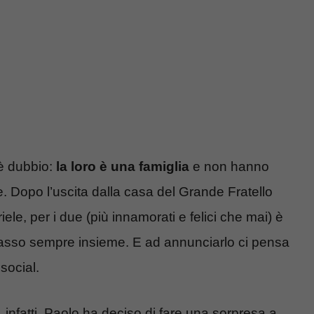
è dubbio:
la loro è una famiglia
e non hanno
e. Dopo l’uscita dalla casa del Grande Fratello
iele, per i due (più innamorati e felici che mai) è
e passo sempre insieme.
E ad annunciarlo ci pensa
 social.
, infatti, Paolo ha deciso di fare una sorpresa a