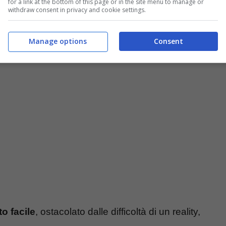
for a link at the bottom of this page or in the site menu to manage or
withdraw consent in privacy and cookie settings.
Manage options
Consent
to facile
, ostacolato dalle difficoltà di un reality,