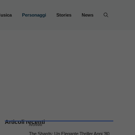
usica
Personaggi
Stories
News
Articoli recenti
Archivio
The Shards: Un Elegante Thriller Anni ’80