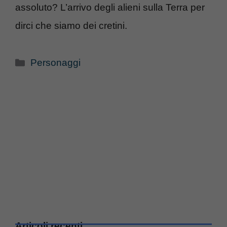
assoluto? L’arrivo degli alieni sulla Terra per
dirci che siamo dei cretini.
Categorie
Personaggi
Articoli recenti