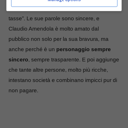
miliardi, oltre la metà li avevo versati in
tasse”. Le sue parole sono sincere, e
Claudio Amendola è molto amato dal
pubblico non solo per la sua bravura, ma
anche perché è un
personaggio sempre
sincero
, sempre trasparente. E poi aggiunge
che tante altre persone, molto più ricche,
intestano società e combinano impicci pur di
non pagare.