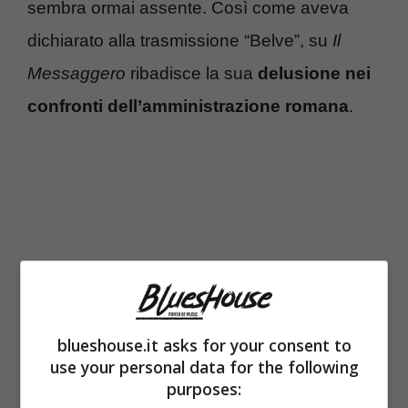
sembra ormai assente. Così come aveva
dichiarato alla trasmissione “Belve”, su
Il
Messaggero
ribadisce la sua
delusione nei
confronti dell’amministrazione romana
.
blueshouse.it asks for your consent to
use your personal data for the following
purposes:
Se a “Belve” aveva detto “Quando c’era la