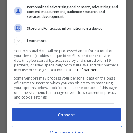
Personalised advertising and content, advertising and
Raggi, ogni giorno si parlava dei problemi di
content measurement, audience research and
services development
Roma, ora sembra una città autogestita,
Store and/or access information on a device
senza sindaco”, sul quotidiano ribadisce che
Learn more
“Sono stufo di parlare di ciò che non va a
Your personal data will be processed and information from
Roma, è un tema che sembra non avere
your device (cookies, unique identifiers, and other device
data) may be stored by, accessed by and shared with 319
soluzione”. Dopodiché, ecco la
stoccata al
partners, or used specifically by this site. We and our partners
may use precise geolocation data.
List of partners.
sistema contributivo italiano
, che stritola i
Some vendors may process your personal data on the basis
of legitimate interest, which you can object to by managing
cittadini più onesti.
your options below. Look for a link at the bottom of this page
or in the site menu to manage or withdraw consent in privacy
and cookie settings.
La critica dell’attore alle tasse troppo
elevate in Italia
Consent
“In un anno avevo guadagnato circa tre
Manage options