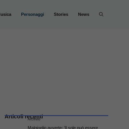
usica
Personaggi
Stories
News
Articoli recenti
Archivio
Malgioglio avverte: ‘Il sole può essere