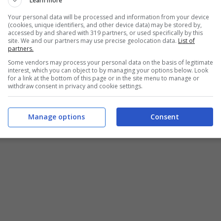
Learn more
Your personal data will be processed and information from your device
(cookies, unique identifiers, and other device data) may be stored by,
accessed by and shared with 319 partners, or used specifically by this
site. We and our partners may use precise geolocation data.
List of
partners.
Some vendors may process your personal data on the basis of legitimate
un passo indietro. Il jazz glielo fa conoscere la
interest, which you can object to by managing your options below. Look
for a link at the bottom of this page or in the site menu to manage or
diofonica tedesca brani di
Charlie Parker
e
Dizzy
withdraw consent in privacy and cookie settings.
l’incontro con Paolo Conte
e i due cominciano a
Manage options
Consent
oprio comincia a metà degli Cinquanta quando