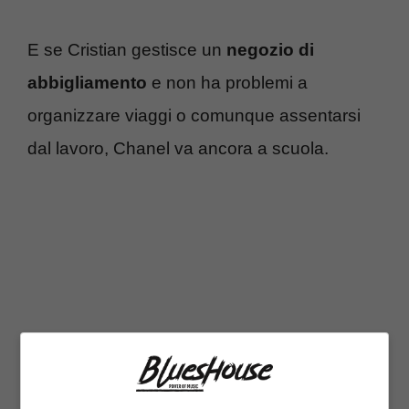
E se Cristian gestisce un
negozio di
abbigliamento
e non ha problemi a
organizzare viaggi o comunque assentarsi
dal lavoro, Chanel va ancora a scuola.