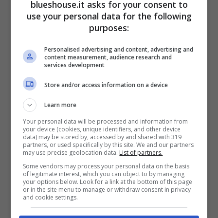
blueshouse.it asks for your consent to
use your personal data for the following
Chanel come giustifica tutte queste
purposes:
assenze?
Personalised advertising and content, advertising and
content measurement, audience research and
services development
Store and/or access information on a device
Learn more
Your personal data will be processed and information from
your device (cookies, unique identifiers, and other device
data) may be stored by, accessed by and shared with 319
partners, or used specifically by this site. We and our partners
may use precise geolocation data.
List of partners.
Some vendors may process your personal data on the basis
of legitimate interest, which you can object to by managing
your options below. Look for a link at the bottom of this page
Chanel Totti e Cristian Babalus (Blueshouse)
or in the site menu to manage or withdraw consent in privacy
and cookie settings.
Di recente, infatti, è stata a
Montecarlo
con il