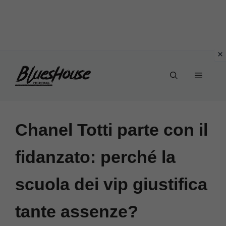
Vai
Menu
al
contenuto
Chanel Totti parte con il
fidanzato: perché la
scuola dei vip giustifica
tante assenze?