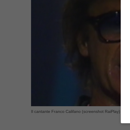
Il cantante Franco Califano (screenshot RaiPlay) – Bl