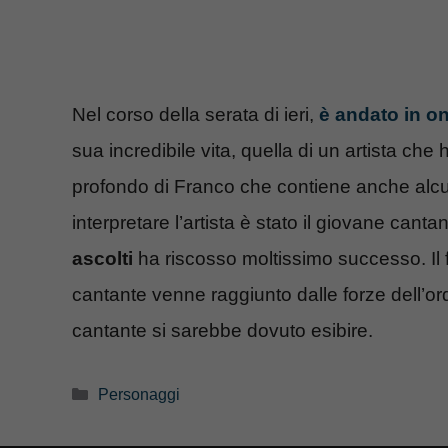
Nel corso della serata di ieri,
è andato in ond
sua incredibile vita, quella di un artista ch
profondo di Franco che contiene anche alc
interpretare l’artista è stato il giovane canta
ascolti
ha riscosso moltissimo successo. Il fi
cantante venne raggiunto dalle forze dell’ordi
cantante si sarebbe dovuto esibire.
Categorie
Personaggi