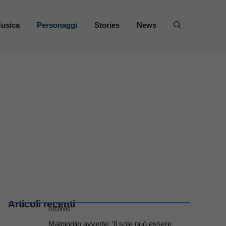
usica
Personaggi
Stories
News
Articoli recenti
Archivio
Malgioglio avverte: ‘Il sole può essere