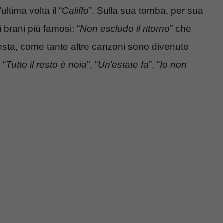
ltima volta il “
Califfo
”. Sulla sua tomba, per sua
i brani più famosi: “
Non escludo il ritorno
” che
esta, come tante altre canzoni sono divenute
 “
Tutto il resto è noia
”, “
Un’estate fa
”, “
Io non