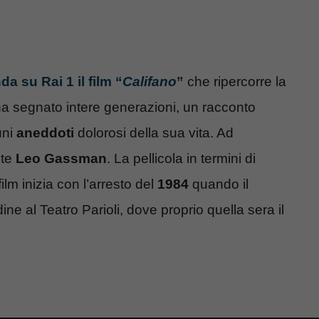
a su Rai 1 il film “
Califano
”
che ripercorre la
e ha segnato intere generazioni, un racconto
uni
aneddoti
dolorosi della sua vita. Ad
nte
Leo Gassman
. La pellicola in termini di
lm inizia con l’arresto del
1984
quando il
ne al Teatro Parioli, dove proprio quella sera il