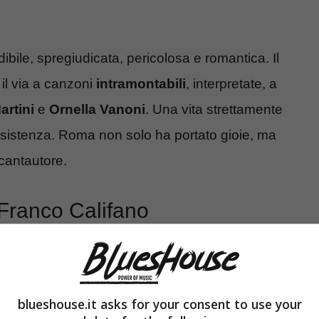
ibile, spregiudicata, pericolosa e romantica. Il
 il via a canzoni
intramontabili
, interpretate, a
artini
e
Ornella Vanoni
. Una vita strettamente
 esistenza. Roma non solo ha portato gioie, ma
 cantautore.
Franco Califano
blueshouse.it asks for your consent to use your