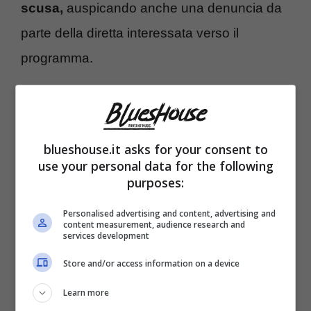
scusa,
auspicando anche una denuncia da
parte della diretta interessata verso il
programma.
blueshouse.it asks for your consent to
use your personal data for the following
purposes:
Personalised advertising and content, advertising and
content measurement, audience research and
services development
Store and/or access information on a device
I commenti online e la risposta di
Learn more
“Striscia”