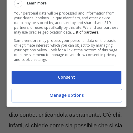
Learn more
la storia di Belen, che dopo la fine della storia
Your personal data will be processed and information from
your device (cookies, unique identifiers, and other device
con De Martino ha ritrovato la serenità grazie
data) may be stored by, accessed by and shared with 319
partners, or used specifically by this site. We and our partners
a
Elio Lorenzoni, il suo nuovo compagno
.
may use precise geolocation data.
List of partners.
Some vendors may process your personal data on the basis
Al suo fianco si è mostrata sorridente sui
of legitimate interest, which you can object to by managing
your options below. Look for a link at the bottom of this page
social, condividendo attimi di gioia e
or in the site menu to manage or withdraw consent in privacy
and cookie settings.
apparendo felice come non lo era da tempo.
Consent
Se i fan della showgirl sono gioiosi di vederla
così sorridente, non si può dire lo stesso
Manage options
degli haters di Belen che le hanno puntato il
dito contro, criticandola aspramente. C’è chi,
infatti, si chiede come sia possibile che si sia