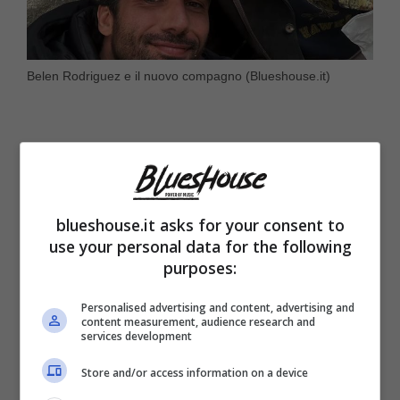
Belen Rodriguez e il nuovo compagno (Blueshouse.it)
blueshouse.it asks for your consent to
use your personal data for the following
purposes:
Personalised advertising and content, advertising and
content measurement, audience research and
services development
Quando si chiude una porta, si apre un
Store and/or access information on a device
portone. A confermare questo detto diffuso è