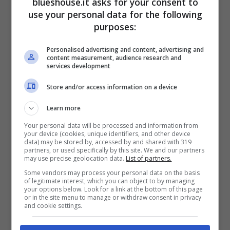
blueshouse.it asks for your consent to
produttore di due spettacoli sul mondo della
use your personal data for the following
musica, ovvero “Lennon & John” nel 2003, e
purposes:
“Storie Parallele – Edith Piaf” nel 2005, in cui
Personalised advertising and content, advertising and
appariva anche sua mamma, Catherine
content measurement, audience research and
services development
Spaak.
Store and/or access information on a device
A partire dal 2010, il suo interesse prevalente
Learn more
Your personal data will be processed and information from
è per
il mondo del cinema
: lavora per
your device (cookies, unique identifiers, and other device
data) may be stored by, accessed by and shared with 319
WildSide ed Eagle Pictures, fino ad arrivare
partners, or used specifically by this site. We and our partners
may use precise geolocation data.
List of partners.
all’attuale ruolo di
executive producer per
Some vendors may process your personal data on the basis
of legitimate interest, which you can object to by managing
Minerva Pictures Group
. Molto vicino al
your options below. Look for a link at the bottom of this page
or in the site menu to manage or withdraw consent in privacy
padre, attuale compagno di vita dell’
attrice
and cookie settings.
Gloria Guida
, Gabriele Guidi non ha mai