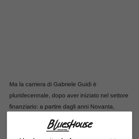
Ma la carriera di Gabriele Guidi è
pluridecennale, dopo aver iniziato nel settore
finanziario: a partire dagli anni Novanta,
infatti, prende a
collaborare a spettacoli
teatrali e musicali
. L’exploit lo ottiene come