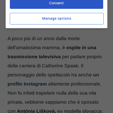
Consent
nascosto di dovere molto a Johnny Dorelli,
per averlo in qualche modo sottratto da un
Manage options
certo showbiz.
A poco più di un anno dalla morte
dell’amatissima mamma, è
ospite in una
trasmissione televisiva
per parlare proprio
della carriera di Catherine Spaak. Il
personaggio dello spettacolo ha anche
un
profilo Instagram
altamente professionale.
Non fa infatti trapelare nulla della sua vita
privata, sebbene sappiamo che è sposato
con
Antónia Lišková,
ex modella slovacca.