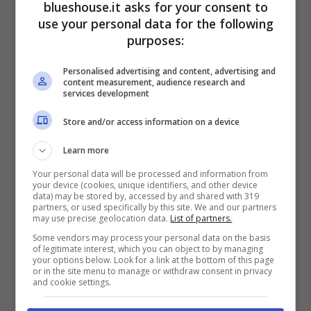
blueshouse.it asks for your consent to
use your personal data for the following
purposes:
Antonella Clerici, cosa ha insegnato a sua figlia – Raiplay –
Personalised advertising and content, advertising and
content measurement, audience research and
blueshouse.it
services development
Store and/or access information on a device
Motivo di polemica è stata sicuramente la
Learn more
rivelazione su
Ligabue
, infatti chi c’era tanti
Your personal data will be processed and information from
anni fa sa che quando Antonella ha condotto
your device (cookies, unique identifiers, and other device
data) may be stored by, accessed by and shared with 319
Sanremo nel 2010 si lamentò di un cantante
partners, or used specifically by this site. We and our partners
may use precise geolocation data.
List of partners.
che aveva deciso di non partecipare perché
Some vendors may process your personal data on the basis
of legitimate interest, which you can object to by managing
reputava che le puzzasse ancora troppo di
your options below. Look for a link at the bottom of this page
or in the site menu to manage or withdraw consent in privacy
sugo, ovvero un chiaro riferimento
al suo
and cookie settings.
programma culinario
. Qui Antonella ha