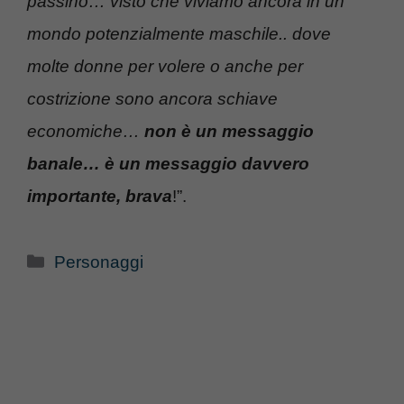
passino… visto che viviamo ancora in un
mondo potenzialmente maschile.. dove
molte donne per volere o anche per
costrizione sono ancora schiave
economiche…
non è un messaggio
banale… è un messaggio davvero
importante, brava
!”.
Categorie
Personaggi