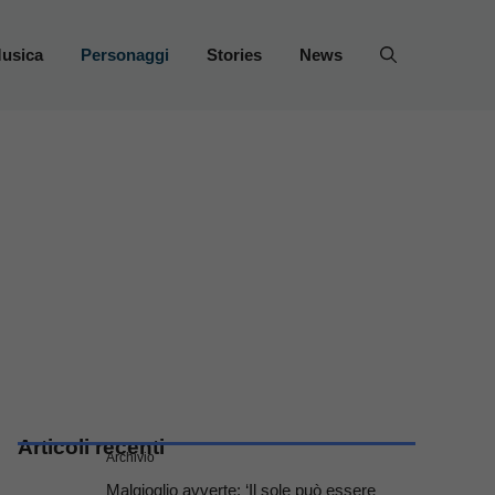
usica
Personaggi
Stories
News
Articoli recenti
Archivio
Malgioglio avverte: ‘Il sole può essere