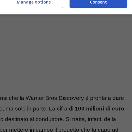
Manage options
Consent
nsi che la Warner Bros Discovery è pronta a dare
 ma solo in parte. La cifra di
100 milioni di euro
destinato al conduttore. Si tratta, infatti, della
per mettere in campo il progetto che fa capo ad