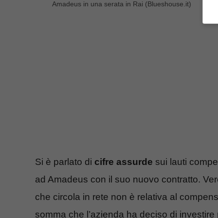
Amadeus in una serata in Rai (Blueshouse.it)
Si è parlato di
cifre assurde
sui lauti compe
ad Amadeus con il suo nuovo contratto. Vero,
che circola in rete non è relativa al compenso 
somma che l’azienda ha deciso di investire 