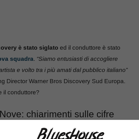
overy è stato siglato
ed il conduttore è stato
ova squadra
.
“Siamo entusiasti di accogliere
tista e volto tra i più amati dal pubblico italiano”
ng Director Warner Bros Discovery Sud Europa.
 il conduttore?
ove: chiarimenti sulle cifre