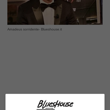
Amadeus sorridente- Blueshouse.it
Amadeus, dopo il matrimonio con Marisa Di