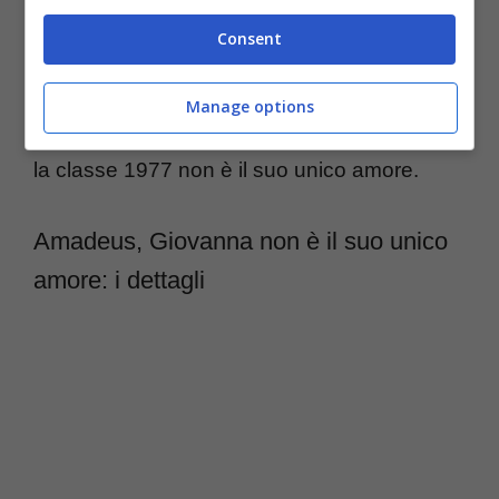
avevo bisogno di lui, di vederlo.
Il mio
Consent
obiettivo era quello di incontrare il suo
sguardo
“, dichiarò la napoletana da Mara
Manage options
Venier. Per Amadeus,
tifosissimo dell’Inter
,
la classe 1977 non è il suo unico amore.
Amadeus, Giovanna non è il suo unico
amore: i dettagli