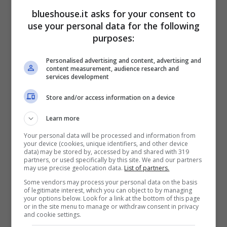
blueshouse.it asks for your consent to
Martino, si è legato a Giovanna Civitillo. I due
use your personal data for the following
formano
da più di 20 anni
una delle coppie
purposes:
più affiatate dell’intero panorama italiano.
Personalised advertising and content, advertising and
content measurement, audience research and
L’incontro è arrivato negli studi de ‘L’Eredità’:
services development
la ballerina si è esibiva soprattutto durante la
Store and/or access information on a device
scossa, celebre gioco del quiz di Rai 1.
Learn more
Your personal data will be processed and information from
Dopo un lungo corteggiamento, Giovanna
your device (cookies, unique identifiers, and other device
data) may be stored by, accessed by and shared with 319
decise di cedere alle avance del nativo di
partners, or used specifically by this site. We and our partners
may use precise geolocation data.
List of partners.
Ravenna. “
Pian piano mi sono accorta che
Some vendors may process your personal data on the basis
of legitimate interest, which you can object to by managing
non riuscivo più a fare a meno di lui. Non
your options below. Look for a link at the bottom of this page
or in the site menu to manage or withdraw consent in privacy
vedevo l’ora di andare al lavoro perché
and cookie settings.