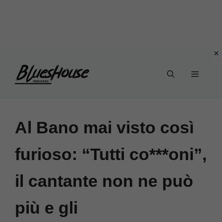
Vai
Menu
al
contenuto
Al Bano mai visto così
furioso: “Tutti co***oni”,
il cantante non ne può
più e gli