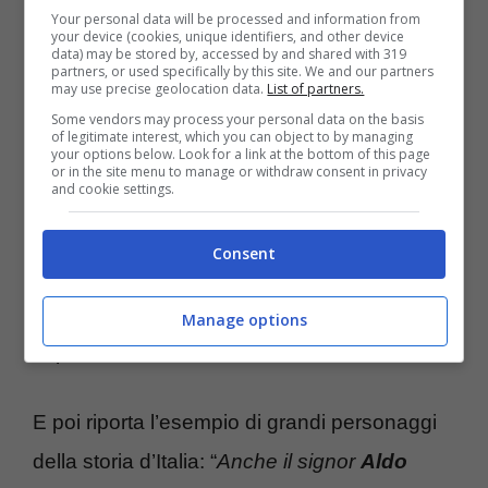
Your personal data will be processed and information from
Al Bano ha sottolineato come, da uomo del
your device (cookies, unique identifiers, and other device
data) may be stored by, accessed by and shared with 319
partners, or used specifically by this site. We and our partners
Sud, sia stato capace di cambiare molte pelli,
may use precise geolocation data.
List of partners.
vivendo anche in altre città, come Milano nel
Some vendors may process your personal data on the basis
of legitimate interest, which you can object to by managing
nord Italia; “
ma il rispetto, e sottolineo il
your options below. Look for a link at the bottom of this page
or in the site menu to manage or withdraw consent in privacy
and cookie settings.
rispetto -dice all’agenzia- che si deve avere
per l’essere umano, deve essere totale
“. Per
Consent
il cantante pugliese è assurdo dover stare lì
con il compasso ancora a tracciare la linea di
Manage options
separazione tra Nord e Sud del Paese.
E poi riporta l’esempio di grandi personaggi
della storia d’Italia: “
Anche il signor
Aldo