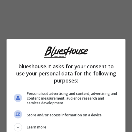
blueshouse.it asks for your consent to
Non si sceglie dove nascere. Ed è questo un
use your personal data for the following
purposes:
punto dalla quale continua la dichiarazione di
Al Bano rispetto alla vicenda che vede
Personalised advertising and content, advertising and
content measurement, audience research and
coinvolto Vittorio Feltri. “
Ma uno
sceglie
services development
dove nascere?
Che mi dia una risposta, e
Store and/or access information on a device
me ne farò una ragione
“.
Learn more