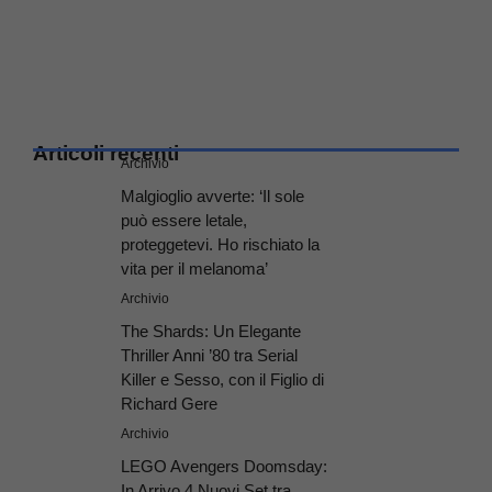
Articoli recenti
Archivio
Malgioglio avverte: ‘Il sole
può essere letale,
proteggetevi. Ho rischiato la
vita per il melanoma’
Archivio
The Shards: Un Elegante
Thriller Anni ’80 tra Serial
Killer e Sesso, con il Figlio di
Richard Gere
Archivio
LEGO Avengers Doomsday:
In Arrivo 4 Nuovi Set tra