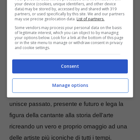
umanistiche, il progetto porta sullo schermo
your device (cookies, unique identifiers, and other device
data) may be stored by, accessed by and shared with 319
diverse
rappresentazioni fantastiche di
partners, or used specifically by this site. We and our partners
may use precise geolocation data.
List of partners.
Mina
che vediamo nel corso di un racconto
Some vendors may process your personal data on the basis
of legitimate interest, which you can object to by managing
che la raffigura bambina, ragazza e donna
your options below. Look for a link at the bottom of this page
or in the site menu to manage or withdraw consent in privacy
adulta. La direzione creativa è stata di
and cookie settings.
Eugenio Di Fraia coadiuvato dal team dello
Consent
IULM AI Lab che ha lavorato al fianco di
coreografi, costumisti ed esperti di immagine
Manage options
della cantante. La tecnologia, dunque,
unisce passato, presente e futuro e lega la
figura della cantante alla storia dell’arte
ricreando un vero e proprio omaggio ad una
delle artiste più iconiche di tutti i tempi.