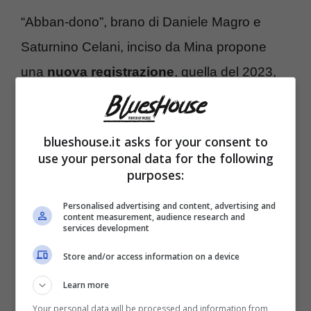
“Abban-dono”, brano di Daniele Magro e
Saturnino Celani, inciso da Mina propone
una
nuova registrazione
, quella del 2023,
con una
particolarità
che pone Mina come
un’artista continuamente moderna. Il
blueshouse.it asks for your consent to
videoclip
della canzone è stato realizzato
use your personal data for the following
grazie all’uso dell’
intelligenza artificiale
purposes:
dallo IULM AI Lab, il laboratorio di AI
Personalised advertising and content, advertising and
content measurement, audience research and
dell’Università IULM di Milano.
services development
Store and/or access information on a device
Grazie ad un approccio multidisciplinare tra
Learn more
competenze tecniche e conoscenze
Your personal data will be processed and information from