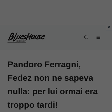
Vai
Menu
al
contenuto
Pandoro Ferragni,
Fedez non ne sapeva
nulla: per lui ormai era
troppo tardi!