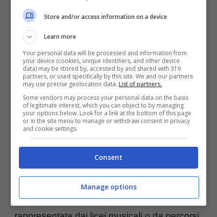
Store and/or access information on a device
Learn more
Un altro problema affrontato riguarda il
Your personal data will be processed and information from
your device (cookies, unique identifiers, and other device
reclutamento, con bandi di concorso
data) may be stored by, accessed by and shared with 319
partners, or used specifically by this site. We and our partners
differenziati e commissari che non ricevono
may use precise geolocation data.
List of partners.
rimborsi nel 2023-2024. Si è parlato anche
Some vendors may process your personal data on the basis
of legitimate interest, which you can object to by managing
your options below. Look for a link at the bottom of this page
della mancanza di parità tra il diploma in
or in the site menu to manage or withdraw consent in privacy
and cookie settings.
musica classica e quello in jazz-popular, con
un ricorso pendente al TAR.
Consent
E poi è emersa la incertezza che vige da
Manage options
parte della filiera pre-accademica,
rappresentata dai licei musicali o da percorsi