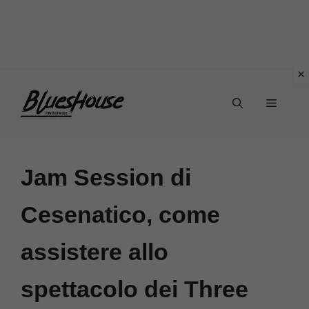
Vai
Menu
al
contenuto
Jam Session di
Cesenatico, come
assistere allo
spettacolo dei Three