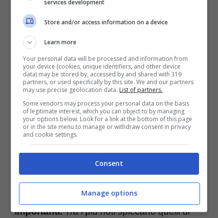
services development
un’altra performance che si svolge ogni anno
a Cesenatico, il “Ju Ju Memorial”, che è
Store and/or access information on a device
dedicato alla memoria di Giulio Capiozzo. E
Learn more
poi c’è il pianista Leo Caligiuri, tanto giovane
Your personal data will be processed and information from
your device (cookies, unique identifiers, and other device
quanto di talento, la cui musica lascia
data) may be stored by, accessed by and shared with 319
partners, or used specifically by this site. We and our partners
may use precise geolocation data.
List of partners.
percepire la abilità di sapere sempre quali
Some vendors may process your personal data on the basis
tasti pigiare.
of legitimate interest, which you can object to by managing
your options below. Look for a link at the bottom of this page
or in the site menu to manage or withdraw consent in privacy
and cookie settings.
Bravissimo sia a riproporre repertori di brani
notissimi che ad improvvisare con tutto
Consent
l’estro che lo caratterizza, Caligiuri a sua
Manage options
volta ha potuto esibirsi
accanto a nomi
importanti.
Tra i più noti spiccano quelli di