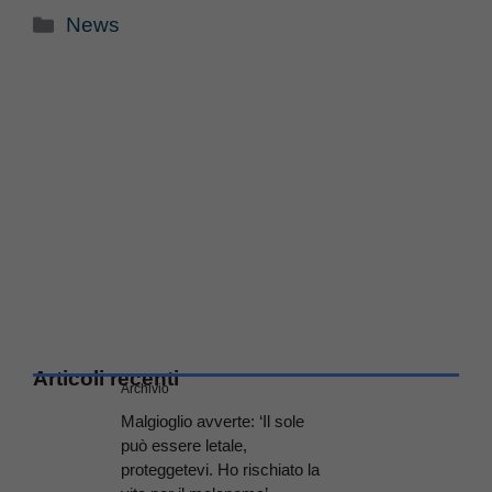
Categorie
News
Articoli recenti
Archivio
Malgioglio avverte: ‘Il sole
può essere letale,
proteggetevi. Ho rischiato la