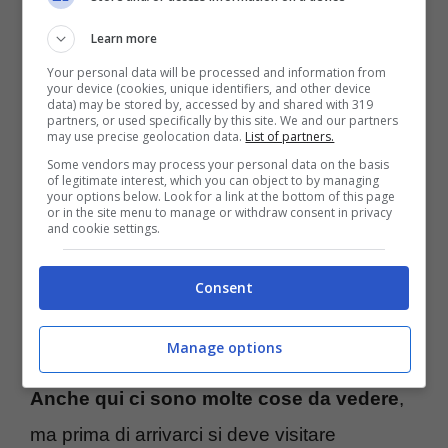
ammirare le fontane presenti anche qui,
Learn more
come la Fontana dell’Acqua Paola che è
Your personal data will be processed and information from
situata sul colle Gianicolo⁣, anche il Tempio di
your device (cookies, unique identifiers, and other device
data) may be stored by, accessed by and shared with 319
Portunus è bello vedere, uno dei più antichi
partners, or used specifically by this site. We and our partners
may use precise geolocation data.
List of partners.
templi romani che è sopravvissuto nel tempo,
Some vendors may process your personal data on the basis
of legitimate interest, which you can object to by managing
comodissima e facilissima da raggiungere è
your options below. Look for a link at the bottom of this page
or in the site menu to manage or withdraw consent in privacy
l’Isola Tiberina
, un piccolo spiazzo di terra in
and cookie settings.
mezzo al fiume Tevere, dove poi si passa a
Consent
Roma, e poco più avanti vi troverete al Foro
Romano.
Manage options
Anche qui ci sono molte cose da vedere
,
ma prima di arrivarci si deve visitare